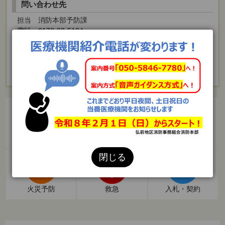
問い合わせ先
担当
消防本部予防課
電話 0172-32-5104
メールでのお問い合わせ
（このお問い合わせからは通報を受信できませ
ん）
お知らせ
組合の紹介
防災教育
閉じる
火災予防
救急
入札・契約