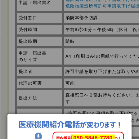
申請・届出書名
危険物製造所等許可申請取下げ届
受付窓口
消防本部予防課
受付時間
午前8時30分～午後5時（休日、
提出時期
随時
申請・届出書
A4（印刷はA4の用紙で行ってく
のサイズ
提出者
許可申請を取り下げまたは取りや
代理の可否
可能
直接窓口へ２部お持ちください。
提出方法
す。
○許可を受けた事項を取り下げする
添付書類
証の交付を受け、取りやめすると
手数料
無料