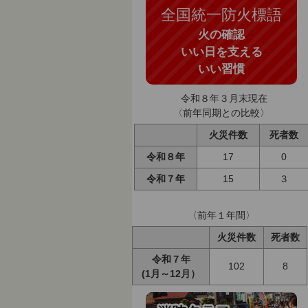
全国統一防火標語
火の確認
いい日を支える
いい習慣
令和８年３月末現在
〈前年同期との比較〉
火災件数
死者数
令和８年
17
0
令和７年
15
３
〈前年１年間〉
火災件数
死者数
令和７年
102
8
(1月～12月）