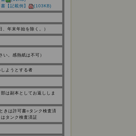
出書【記載例】
(103KB)
祝日、年末年始を除く。）
ださい。感熱紙は不可）
めしようとする者
１部は副本としてお返ししま
ときは許可書○タンク検査済
きはタンク検査済証