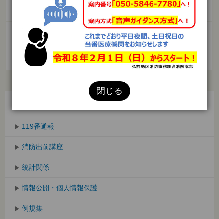
お知らせ
組合の紹介
防災教育
火災予防
救急
入札・契約
閉じる
弘前地区消防事務組合第１次中長期計画
119番通報
消防出前講座
統計関係
情報公開・個人情報保護
例規集