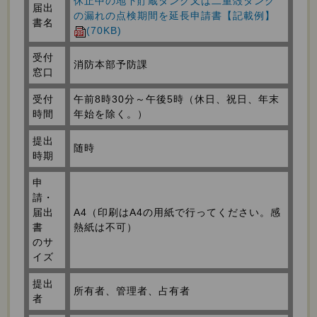
休止中の地下貯蔵タンク又は二重殻タンク
届出
の漏れの点検期間を延長申請書【記載例】
書名
(70KB)
受付
消防本部予防課
窓口
受付
午前8時30分～午後5時（休日、祝日、年末
時間
年始を除く。）
提出
随時
時期
申
請・
届出
A4（印刷はA4の用紙で行ってください。感
書
熱紙は不可）
のサ
イズ
提出
所有者、管理者、占有者
者