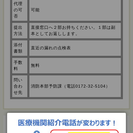
代理
の可
可能
否
提出
直接窓口へ２部お持ちください。１部は副
方法
本としてお返しします。
添付
直近の漏れの点検表
書類
手数
無料
料
問い
合わ
消防本部予防課（電話0172-32-5104）
せ先