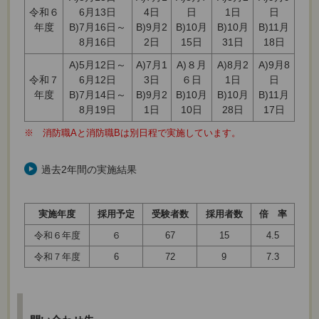
令和６
6月13日
4日
日
1日
日
年度
B)7月16日～
B)9月2
B)10月
B)10月
B)11月
8月16日
2日
15日
31日
18日
A)5月12日～
A)7月1
A)８月
A)8月2
A)9月8
令和７
6月12日
3日
６日
1日
日
年度
B)7月14日～
B)9月2
B)10月
B)10月
B)11月
8月19日
1日
10日
28日
17日
※ 消防職Aと消防職Bは別日程で実施しています。
過去2年間の実施結果
実施年度
採用予定
受験者数
採用者数
倍 率
令和６年度
６
67
15
4.5
令和７年度
6
72
9
7.3