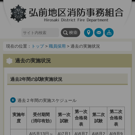
現在の位置：
トップ
>
職員採用
> 過去の実施状況
過去の実施状況
過去2年間の試験実施状況
過去２年間の実施スケジュール
第一次
第二次
実施年
受付期間
第一次
第二次
合格発
合格発
度
（消印有効）
試験
試験
表
表
A)5月13日～
A)7月1
A)8月7
A)8月2
A)9月9