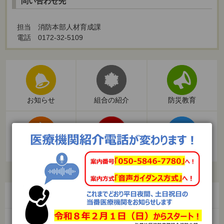
問い合わせ先
担当 消防本部人材育成課
電話 0172-32-5109
お知らせ
組合の紹介
防災教育
火災予防
救急
入札・契約
弘前地区消防事務組合第１次中長期計画
119番通報