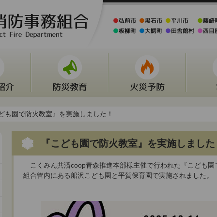
こども園で防火教室』を実施しました！
『こども園で防火教室』を実施しました
こくみん共済coop青森推進本部様主催で行われた『こども園
組合管内にある船沢こども園と平賀保育園で実施されました。