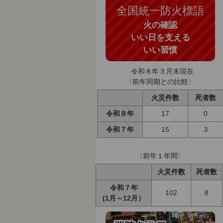
全国統一防火標語
火の確認
いい日を支える
いい習慣
令和８年３月末現在
〈前年同期との比較〉
火災件数
死者数
令和８年
17
0
令和７年
15
３
〈前年１年間〉
火災件数
死者数
令和７年
102
8
(1月～12月）